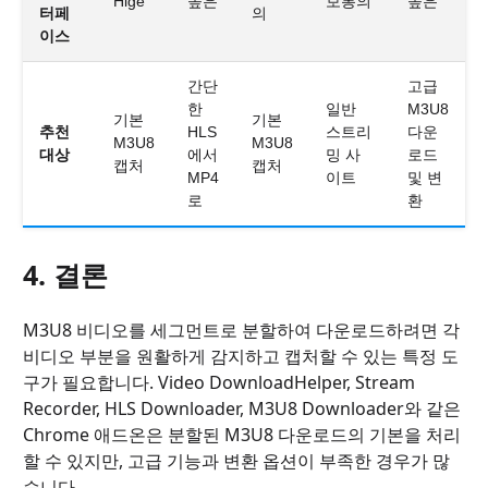
Hige
높은
보통의
높은
터페
의
이스
간단
고급
한
일반
M3U8
기본
기본
추천
HLS
스트리
다운
M3U8
M3U8
대상
에서
밍 사
로드
캡처
캡처
MP4
이트
및 변
로
환
4. 결론
M3U8 비디오를 세그먼트로 분할하여 다운로드하려면 각
비디오 부분을 원활하게 감지하고 캡처할 수 있는 특정 도
구가 필요합니다. Video DownloadHelper, Stream
Recorder, HLS Downloader, M3U8 Downloader와 같은
Chrome 애드온은 분할된 M3U8 다운로드의 기본을 처리
할 수 있지만, 고급 기능과 변환 옵션이 부족한 경우가 많
습니다.