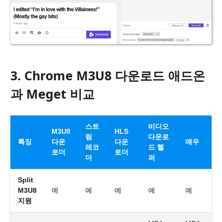
3. Chrome M3U8 다운로드 애드온
과 Meget 비교
스트
비디오
M3U8
HLS
림
다운로
특징
다운
다운
매우
레코
드 헬
로더
로더
더
퍼
Split
M3U8
예
예
예
예
예
지원