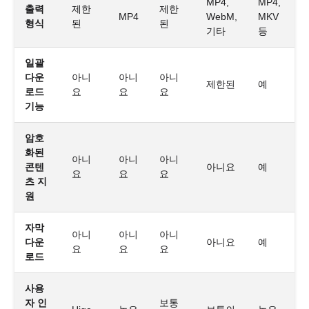
MP4,
MP4,
출력
제한
제한
MP4
WebM,
MKV
형식
된
된
기타
등
일괄
다운
아니
아니
아니
제한된
예
로드
요
요
요
기능
암호
화된
아니
아니
아니
콘텐
아니요
예
요
요
요
츠 지
원
자막
아니
아니
아니
다운
아니요
예
요
요
요
로드
사용
자 인
보통