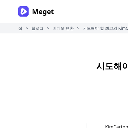
Meget
집
>
블로그
>
비디오 변환
>
시도해야 할 최고의 KimC
시도해야
KimCar