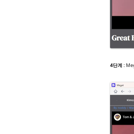
4단계
: M