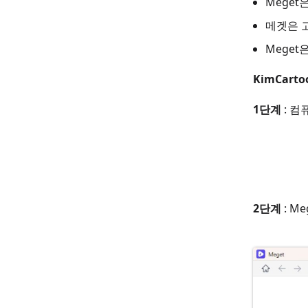
Mege
메겟은 
Mege
KimCar
1단계
: 컴
2단계
: M