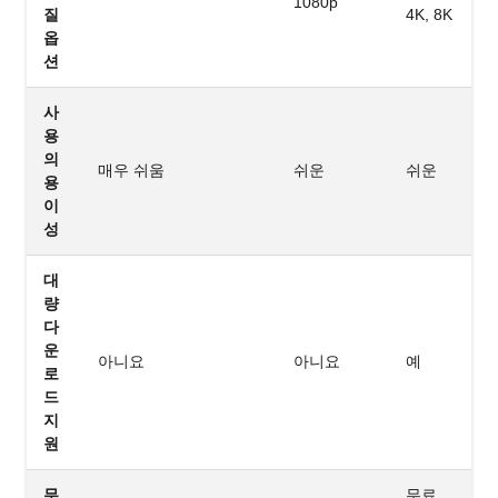
1080p
질
4K, 8K
옵
션
사
용
의
매우 쉬움
쉬운
쉬운
용
이
성
대
량
다
운
아니요
아니요
예
로
드
지
원
무
무료