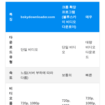
크롬 확장
프로그램
특
bskydownloader.com
(블루스카
매우
징
이 비디오
다운로더)
다
운
대량
로
단일 비디
비디오
단일 비디오
드
오
다운로
유
드
형
속
느림(서버 부하에 따라
보통의
빠른
도
다름)
비
디
오
720p,
720p,
품
720p, 1080p
1080p,